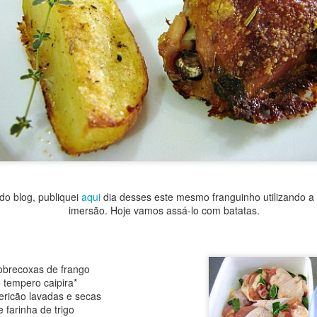
o blog, publiquei
aqui
dia desses este mesmo franguinho utilizando a t
imersão. Hoje vamos assá-lo com batatas.
obrecoxas de frango
e tempero caipira*
Olá amigas e amigos do Blog.
ericão lavadas e secas
 amareladas do caderno herdado da antiga cozinha da minha bisavó E
e farinha de trigo
 a receita de hoje.