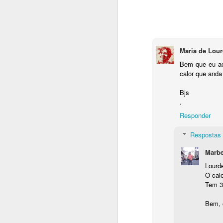
Maria de Lour
Bem que eu ac
calor que and
Bjs
.
Responder
Respostas
Marbe
Lourd
O calo
Tem 3 
Bem, o