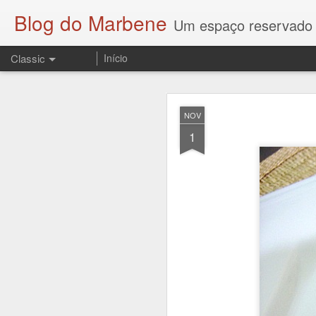
Blog do Marbene
Um espaço reservado
Classic
Início
OCT
NOV
23
1