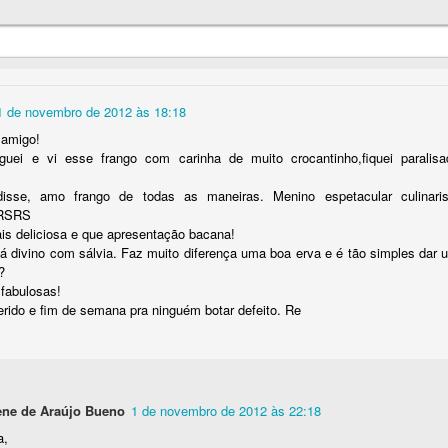
Postado há
23rd October 2018
por
Marbene de Araújo Bueno
0
Adicionar um comentário
1 de novembro de 2012 às 18:18
 amigo!
guei e vi esse frango com carinha de muito crocantinho,fiquei paral
isse, amo frango de todas as maneiras. Menino espetacular culinaris
PÃO DE BANANA DA TERRA
!!RSRS
is deliciosa e que apresentação bacana!
tá divino com sálvia. Faz muito diferença uma boa erva e é tão simples dar u
?
 fabulosas!
erido e fim de semana pra ninguém botar defeito. Re
ne de Araújo Bueno
1 de novembro de 2012 às 22:18
a,