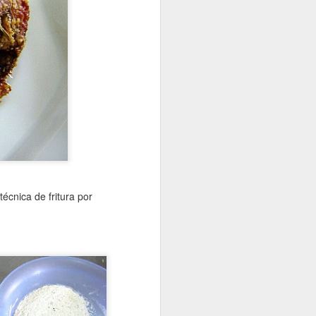
écnica de fritura por
lisa Duarte, vem lá do