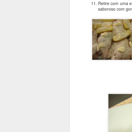
Retire com uma es
Em uma bacia grand
saboroso com gom
Em outra vasilha, a
Abra um vão no mon
Usando um garfo em
ovos um a um - de
Massa bem macia.
Cubra a bacia com 
Despeje a massa nu
conveniente, mod
polvilhadas com fa
Coloque a gema em
estiver na hora de
tempo, não deixe d