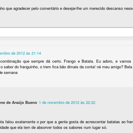
nho que agradecer pelo comentário e desejar-lhe um merecido descanso nesse
embro de 2012 às 21:14
combinação que sempre dá certo. Frango e Batata. Eu adoro, e vamos 
 sabor do franguinho, o trem fica bão dimais da conta! né meu amigo? Bela 
l de semana
ne de Araújo Bueno
1 de novembro de 2012 às 22:22
ota falou exatamente o por que a gente gosta de acrescentar batatas ao fra
idade que ela tem de absorver todos os sabores num lugar só.