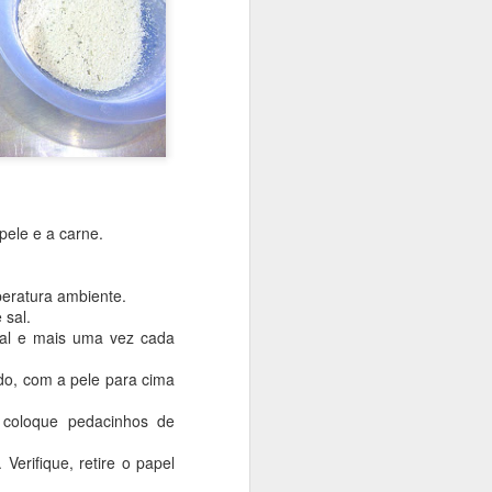
pele e a carne.
peratura ambiente.
 sal.
inal e mais uma vez cada
do, com a pele para cima
 coloque pedacinhos de
erifique, retire o papel