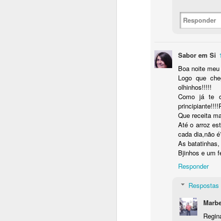
Responder
Sabor em Si
Boa noite meu
Logo que che
olhinhos!!!!!
Como já te d
JUL
principiante!!
11
Que receita ma
Até o arroz es
cada dia,não é
As batatinhas,
Bjinhos e um f
Responder
Respostas
Marbe
Regin