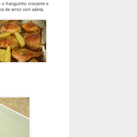
e o franguinho crocante e
as e misture bem.
s de arroz com sálvia.
m.
ao líquido. Adicione os
a.
 tamanho que achar mais
es de forma untadas e
pincele os pães quando
dourem. Na metade deste