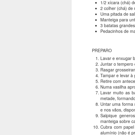
1/2 xícara (chá) d
2 colher (chá) de 
INGREDIENTES:
Uma pitada de sal
(rende 1,5 Kg)
Manteiga para un
3 batatas grandes
1 kg de Farinha de
Pedacinhos de ma
15 gr de fermento 
500 ml de leite
250 ml de óleo veg
PREPARO
100 gr de manteig
Lavar
e enxugar b
50 gr de açúcar
Juntar o tempero c
1/2 colher (sopa) d
Rasgar grosseiram
3 ovos
Tampar e levar à 
1 colher (sopa) be
Retire com antece
1 gema para pincel
Numa vasilha apro
Lavar muito as b
metade, formand
Untar uma forma r
e nos vãos, dispo
Salpique genero
manteiga sobre c
Cubra com papel a
alumínio (não é pr
PREPARO: