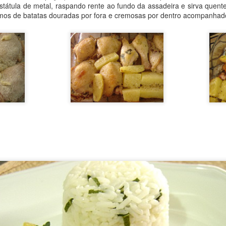
tátula de metal, raspando rente ao fundo da assadeira e sirva quent
e peneire a farinha, acrescente o fermento as ervas finas desidratad
os de batatas douradas por fora e cremosas por dentro acompanhado
morne o leite com a manteiga, o açúcar, o sal e o óleo, misturando be
te de farinha e despeje a mistura líquida.
 movimentos circulares, misture aos poucos incorporando a farinha 
pois, sove bem a massa até que solte das mãos.
um pano úmido e deixe crescer em local sem corrente de ar por 1 hor
ma superfície enfarinhada, retire o excesso de ar, depois corte-a no
ele sem amassar ou cilindrar e coloque em assadeiras para pã
rinha de trigo. Deixe crescer novamente até que dobre de tamanho.
 uma vasilha pequena com 1 colher (sopa) de água, misture bem e 
 leva-los ao forno pre aquecido a 200° C por 50 minutos ou até que 
e abaixar o forno para 180° C