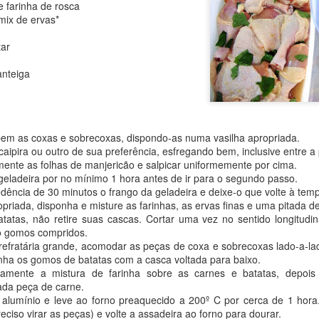
e farinha de rosca
mix de ervas*
tar
 trigo
nteiga
biológico seco
etal
a
em as coxas e sobrecoxas, dispondo-as numa vasilha apropriada.
aipira ou outro de sua preferência, esfregando bem, inclusive entre a 
e sal
ente as folhas de manjericão e salpicar uniformemente por cima.
geladeira por no mínimo 1 hora antes de ir para o segundo passo.
m cheia de ervas finas
dência de 30 minutos o frango da geladeira e deixe-o que volte à tem
ar
priada, disponha e misture as farinhas, as ervas finas e uma pitada de
atatas, não retire suas cascas. Cortar uma vez no sentido longitud
o gomos compridos.
efratária grande, acomodar as peças de coxa e sobrecoxas lado-a-la
nha os gomos de batatas com a casca voltada para baixo.
samente a mistura de farinha sobre as carnes e batatas, depois
ada peça de carne.
lumínio e leve ao forno preaquecido a 200º C por cerca de 1 hora. V
eciso virar as peças) e volte a assadeira ao forno para dourar.