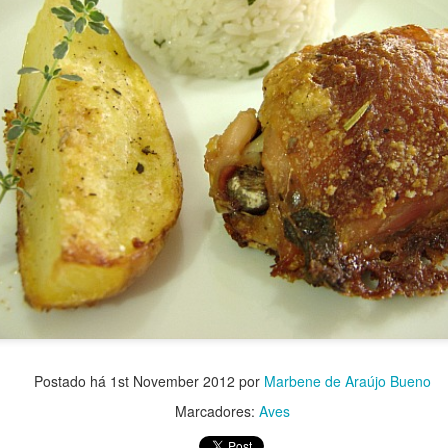
Postado há
1st November 2012
por
Marbene de Araújo Bueno
Marcadores:
Aves