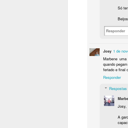
Só te
Beijos
Responder
Josy
1 de nov
Marbene uma 
quando pegam o
feriado e fina
Responder
Respostas
Marbe
Josy,
A gar
capac