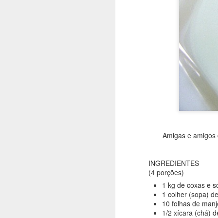
Amigas e amigos d
INGREDIENTES
(4 porções)
1 kg de coxas e s
1 colher (sopa) d
10 folhas de manj
Encontrada nas páginas
1/2 xícara (chá) d
interior de Minas Gerais