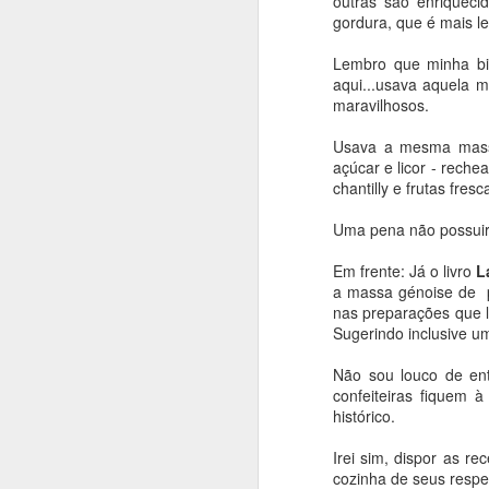
outras são enriqueci
gordura, que é mais le
INGREDIENTES:
(rende 1,5 Kg)
Lembro que minha bisa
aqui...usava aquela 
maravilhosos.
1 kg de Farinha de
15 gr de fermento 
Usava a mesma massa
500 ml de leite
açúcar e licor - rech
250 ml de óleo veg
chantilly e frutas fresc
100 gr de manteig
50 gr de açúcar
Uma pena não possuir 
1/2 colher (sopa) d
3 ovos
Em frente: Já o livro
L
1 colher (sopa) be
a massa génoise de pã
1 gema para pincel
nas preparações que l
Sugerindo inclusive u
Não sou louco de en
confeiteiras fiquem 
histórico.
Irei sim, dispor as r
cozinha de seus respe
PREPARO: