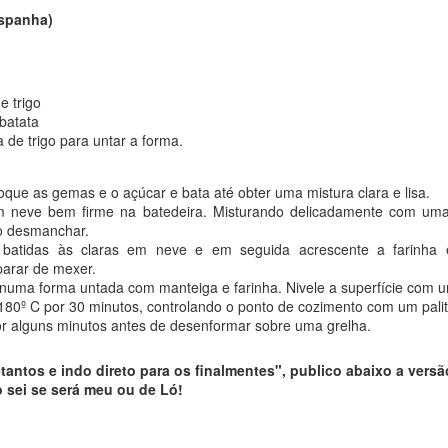
Espanha)
e trigo
 batata
 de trigo para untar a forma.
oque as gemas e o açúcar e bata até obter uma mistura clara e lisa.
m neve bem firme na batedeira. Misturando delicadamente com uma
ão desmanchar.
batidas às claras em neve e em seguida acrescente a farinha 
parar de mexer.
numa forma untada com manteiga e farinha. Nivele a superfície com 
80º C por 30 minutos, controlando o ponto de cozimento com um palit
r alguns minutos antes de desenformar sobre uma grelha.
antos e indo direto para os finalmentes", publico abaixo a versã
o sei se será meu ou de Ló!