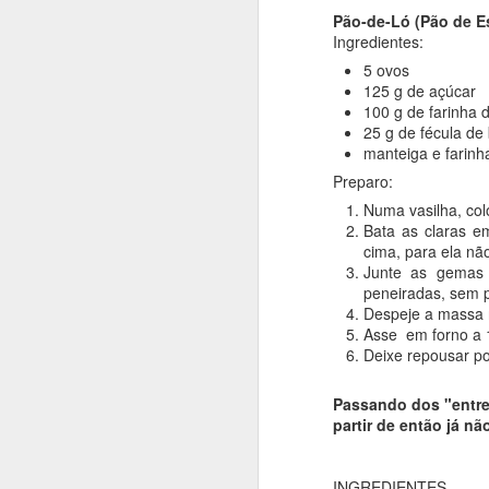
Pão-de-Ló (Pão de 
Ingredientes:
5 ovos
125 g de açúcar
100 g de farinha d
25 g de fécula de
manteiga e farinha
Preparo:
Numa vasilha, col
Bata as claras e
cima, para ela n
Junte as gemas 
peneiradas, sem 
Despeje a massa 
Asse em forno a 1
Deixe repousar po
Passando dos "entret
partir de então já nã
INGREDIENTES