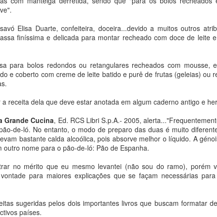
das com manteiga derretida, sendo que "para os bolos recheados
ve".
vó Elisa Duarte, confeiteira, doceira...devido a muitos outros atri
massa finíssima e delicada para montar recheado com doce de leite 
 trigo
biológico seco
 para bolos redondos ou retangulares recheados com mousse, 
eado e coberto com creme de leite batido e purê de frutas (geleias) o
etal
as.
a
a receita dela que deve estar anotada em algum caderno antigo e her
e sal
a Grande Cucina
, Ed. RCS Libri S.p.A.- 2005, alerta..."Frequentem
m cheia de ervas finas
o-de-ló. No entanto, o modo de preparo das duas é muito diferente.
ar
evam bastante calda alcoólica, pois absorve melhor o líquido. A gén
m outro nome para o pão-de-ló: Pão de Espanha.
trar no mérito que eu mesmo levantei (não sou do ramo), porém 
à vontade para maiores explicações que se façam necessárias para 
eceitas sugeridas pelos dois importantes livros que buscam formatar 
ctivos países.