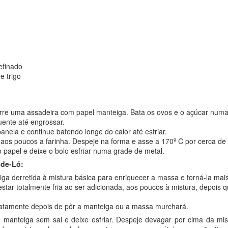
e peneire a farinha, acrescente o fermento as ervas finas desidratad
morne o leite com a manteiga, o açúcar, o sal e o óleo, misturando be
te de farinha e despeje a mistura líquida.
 movimentos circulares, misture aos poucos incorporando a farinha 
pois, sove bem a massa até que solte das mãos.
efinado
um pano úmido e deixe crescer em local sem corrente de ar por 1 hor
e trigo
ma superfície enfarinhada, retire o excesso de ar, depois corte-a no
ele sem amassar ou cilindrar e coloque em assadeiras para pã
rinha de trigo. Deixe crescer novamente até que dobre de tamanho.
 uma vasilha pequena com 1 colher (sopa) de água, misture bem e 
forre uma assadeira com papel manteiga. Bata os ovos e o açúcar numa t
 leva-los ao forno pre aquecido a 200° C por 50 minutos ou até que 
uente até engrossar.
e abaixar o forno para 180° C
panela e continue batendo longe do calor até esfriar.
 aos poucos a farinha. Despeje na forma e asse a 170º C por cerca de
o papel e deixe o bolo esfriar numa grade de metal.
-de-Ló:
ga derretida à mistura básica para enriquecer a massa e torná-la ma
star totalmente fria ao ser adicionada, aos poucos à mistura, depois q
iatamente depois de pôr a manteiga ou a massa murchará.
 manteiga sem sal e deixe esfriar. Despeje devagar por cima da mis