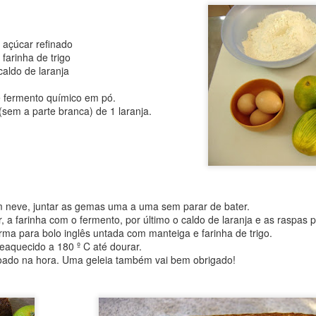
Postado há
23rd October 2018
por
Marbene de Araújo Bueno
e açúcar refinado
 farinha de trigo
0
Adicionar um comentário
caldo de laranja
e fermento químico em pó.
sem a parte branca) de 1 laranja.
PÃO DE BANANA DA TERRA
m neve, juntar as gemas uma a uma sem parar de bater.
, a farinha com o fermento, por último o caldo de laranja e as raspas 
ma para bolo inglês untada com manteiga e farinha de trigo.
eaquecido a 180 º C até dourar.
coado na hora. Uma geleia também vai bem obrigado!