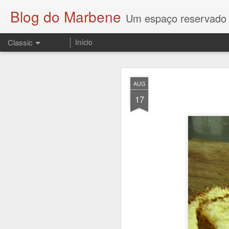
Blog do Marbene
Um espaço reservado
Classic
Início
OCT
AUG
23
17