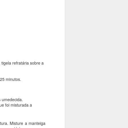
as e misture bem.
m.
ao líquido. Adicione os
a.
 tamanho que achar mais
es de forma untadas e
pincele os pães quando
igela refratária sobre a
dourem. Na metade deste
 25 minutos.
is umedecida.
ue foi misturada a
tura. Misture a manteiga