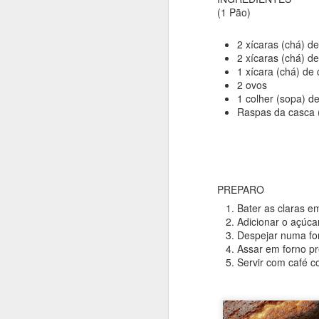
(1 Pão)
2 xícaras (chá) d
2 xícaras (chá) de
1 xícara (chá) de 
2 ovos
1 colher (sopa) d
Raspas da casca (
JUL
11
PREPARO
Bater as claras e
Adicionar o açúcar
Despejar numa for
Assar em forno pr
Servir com café 