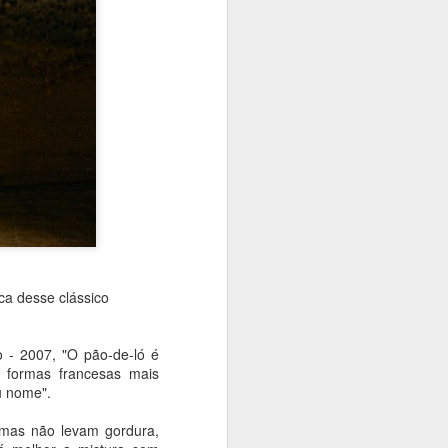
ca desse clássico
o - 2007, "O pão-de-ló é
 formas francesas mais
u nome".
lisa Duarte, vem lá do
gumas não levam gordura,