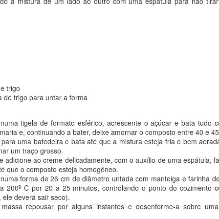
ndo a mistura de um lado ao outro com uma espátula para não tirar 
e trigo
a de trigo para untar a forma
numa tigela de formato esférico, acrescente o açúcar e bata tudo 
ria e, continuando a bater, deixe amornar o composto entre 40 e 45
 para uma batedeira e bata até que a mistura esteja fria e bem aerada
mar um traço grosso.
 e adicione ao creme delicadamente, com o auxílio de uma espátula,
até que o composto esteja homogêneo.
uma forma de 26 cm de diâmetro untada com manteiga e farinha de tr
a 200º C por 20 a 25 minutos, controlando o ponto do cozimento c
 ele deverá sair seco).
a massa repousar por alguns instantes e desenforme-a sobre uma