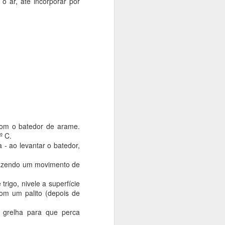
o ar, até incorporar por
com o batedor de arame.
º C.
 - ao levantar o batedor,
 fazendo um movimento de
igo, nivele a superfície
om um palito (depois de
 grelha para que perca