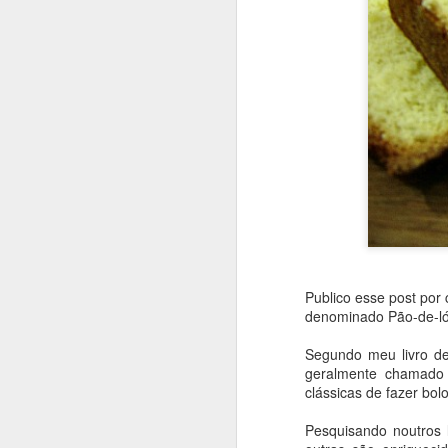
Publico esse post por
denominado Pão-de-ló
Segundo meu livro d
geralmente chamado 
clássicas de fazer bol
Encontrada nas páginas
Pesquisando noutros l
interior de Minas Gerais