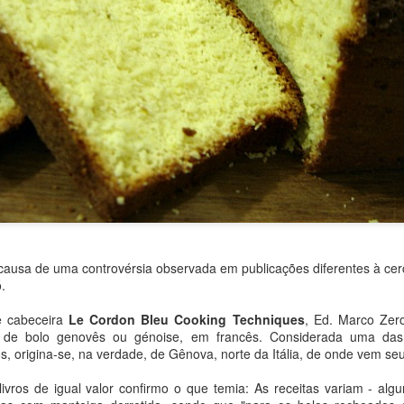
 causa de uma controvérsia observada em publicações diferentes à cer
.
e cabeceira
Le Cordon Bleu Cooking Techniques
, Ed. Marco Zer
de bolo genovês ou génoise, em francês. Considerada uma das
os, origina-se, na verdade, de Gênova, norte da Itália, de onde vem se
Olá amigas e amigos do Blog.
 amareladas do caderno herdado da antiga cozinha da minha bisavó E
ivros de igual valor confirmo o que temia: As receitas variam - al
 a receita de hoje.