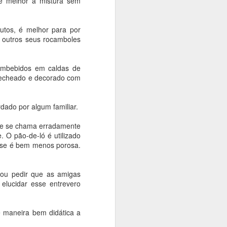
 é melhor a mistura sem
butos, é melhor para por
e outros seus rocamboles
embebidos em caldas de
u recheado e decorado com
dado por algum familiar.
ente se chama erradamente
 O pão-de-ló é utilizado
oise é bem menos porosa.
vou pedir que as amigas
elucidar esse entrevero
de maneira bem didática a