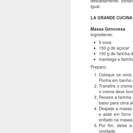
delicadamente, corta
igual.
LA GRANDE CUCINA
Massa Genovesa
Ingrediente:
5 ovos
150 g de açúcar
150 g de farinha d
manteiga e farinh
Preparo:
Coloque os ovos 
Ponha em banho-ma
Transfira o creme
o creme deve for
Peneire a farinha
baixo para cima 
Despeje a massa n
e asse em forno 
enfiado na massa,
Por fim, deixe 
umidade.