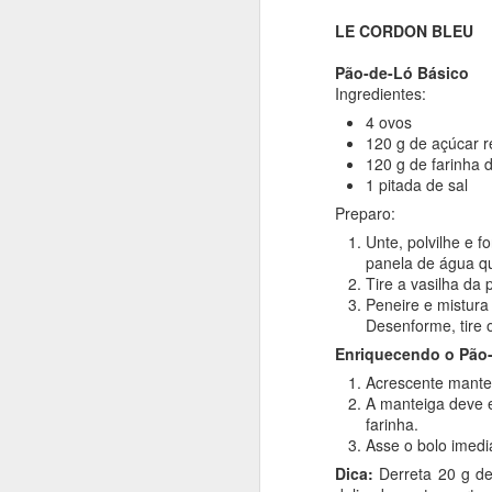
Em uma bacia grand
LE CORDON BLEU
Em outra vasilha, a
Abra um vão no mon
Pão-de-Ló Básico
Usando um garfo em
Ingredientes:
ovos um a um - de
4 ovos
Massa bem macia.
120 g de açúcar r
Cubra a bacia com 
120 g de farinha d
Despeje a massa nu
1 pitada de sal
conveniente, mod
polvilhadas com fa
Preparo:
Coloque a gema em
Unte, polvilhe e 
estiver na hora de
panela de água q
tempo, não deixe d
Tire a vasilha da 
Peneire e mistura
Desenforme, tire 
Enriquecendo o Pão
Acrescente mantei
A manteiga deve e
farinha.
Asse o bolo imed
Dica:
Derreta 20 g de