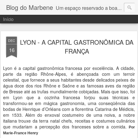
Blog do Marbene
Um espaço reservado a boa mesa
Início
LYON - A CAPITAL GASTRONÔMICA DA
DEC
16
FRANÇA
Lyon é a capital gastronômica francesa por excelência. A cidade,
parte da região Rhône-Alpes, é abençoada com um terroir
celestial, que fornece a seus habitantes desde delicados peixes de
água doce dos rios Rhône e Saône e as famosas aves da região
de Bresse até as trufas mundialmente cobiçadas. Mais que isso, foi
em Lyon que a cozinha francesa forjou suas técnicas e
transformou-se em mágica gastronomia, uma conseqüência das
bodas de Henrique d’Orléans com a florentina Catarina de Médicis,
em 1533. Além do enxoval costumeiro de uma noiva, a nobre
italiana trouxe da terra natal chefs, receitas e costumes culinários
que mudariam a percepção dos franceses sobre a comida.
Por
Marie-France Henry