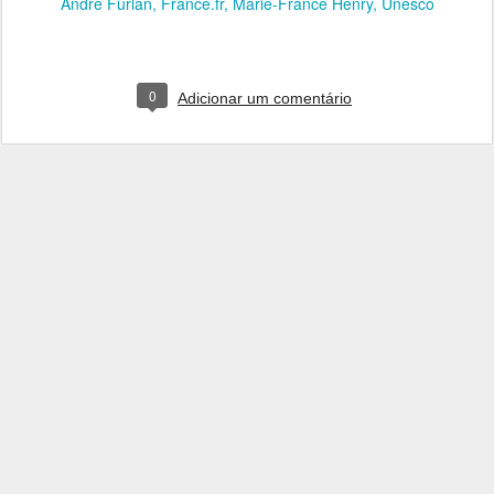
André Furlan
France.fr
Marie-France Henry
Unesco
0
Adicionar um comentário